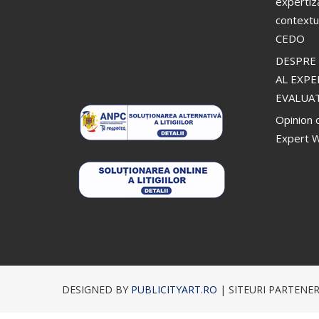
expertiza
contextul
CEDO
DESPRE 
AL EXPE
EVALUA
Opinion 
Expert W
DESIGNED BY
PUBLICITYART.RO
| SITEURI PARTENE