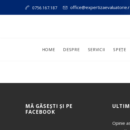
office@expertizaevaluatorie.
0756.167.187
HOME
DESPRE
SERVICII
SPEȚE
MĂ GĂSEȘTI ȘI PE
ULTIM
FACEBOOK
Opinie as