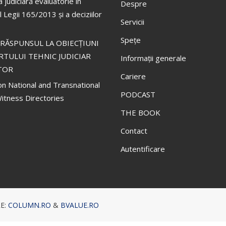
 judiciară evaluatorie în
Despre
 Legii 165/2013 și a deciziilor
Servicii
Spețe
RĂSPUNSUL LA OBIECȚIUNI
RTULUI TEHNIC JUDICIAR
Informații generale
TOR
Cariere
on National and Transnational
PODCAST
itness Directories
THE BOOK
Contact
Autentificare
RE:
COLUMN.RO
&
BVALUE.RO